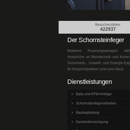
Besucherzähler:
422937
Der Schornsteinfeger
Moderne Feuerungsanlagen ste
Ansprüche an Messtechnik und Know-h
Sicherheits-, Umwelt- und Energie-Exp
Ihr Ansprechpartner rund ums Haus.
Dienstleistungen
Bafa und KFW Anträge
Schornsteinfegerarbeiten
Baubegleitung
Kaminofenreinigung