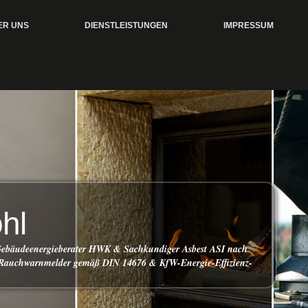
ER UNS
DIENSTLEISTUNGEN
IMPRESSUM
hl
 Gebäudeenergieberater HWK & Sachkundiger Asbest ASI nach
Rauchwarnmelder gemäß DIN 14676 & KfW-Energie-Effizienz-