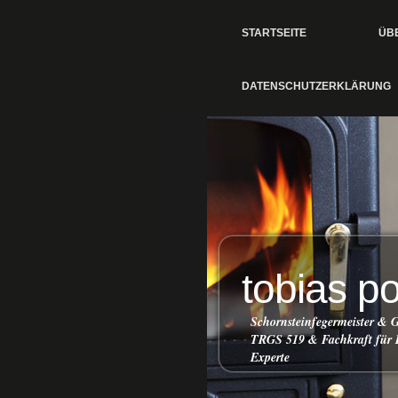
STARTSEITE
ÜB
DATENSCHUTZERKLÄRUNG
tobias po
Schornsteinfegermeister &
TRGS 519 & Fachkraft für 
Experte