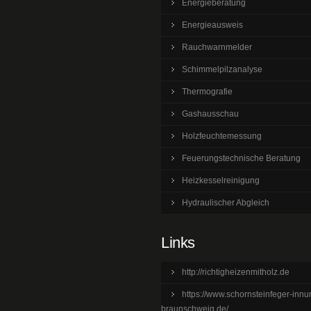
Energieberatung
Energieausweis
Rauchwarnmelder
Schimmelpilzanalyse
Thermografie
Gashausschau
Holzfeuchtemessung
Feuerungstechnische Beratung
Heizkesselreinigung
Hydraulischer Abgleich
Links
http://richtigheizenmitholz.de
https://www.schornsteinfeger-innu
braunschweig.de/